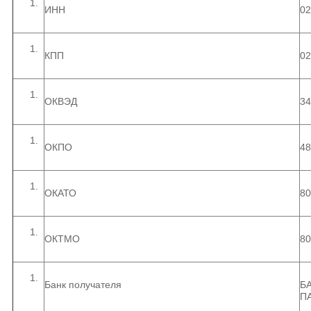
ИНН
02
КПП
02
ОКВЭД
34
ОКПО
48
ОКАТО
80
ОКТМО
80
Банк получателя
Б
П