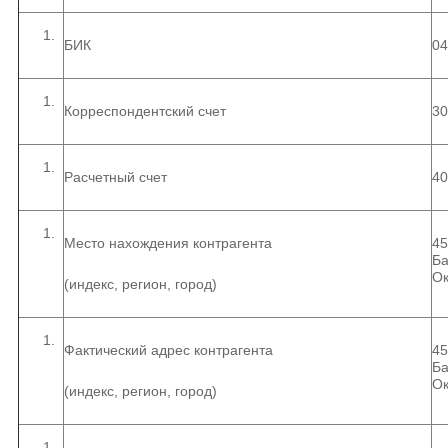
БИК
04
Корреспондентский счет
30
Расчетный счет
40
Место нахождения контрагента
45
Ба
Ок
(индекс, регион, город)
Фактический адрес контрагента
45
Ба
Ок
(индекс, регион, город)